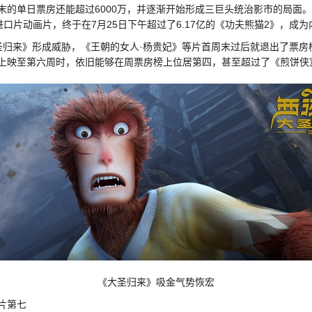
末的单日票房还能超过6000万，并逐渐开始形成三巨头统治影市的局面
口片动画片，终于在7月25日下午超过了6.17亿的《功夫熊猫2》，成
圣归来》形成威胁，《王朝的女人·杨贵妃》等片首周末过后就退出了票房
上映至第六周时，依旧能够在周票房榜上位居第四，甚至超过了《煎饼侠
《大圣归来》吸金气势恢宏
语片第七