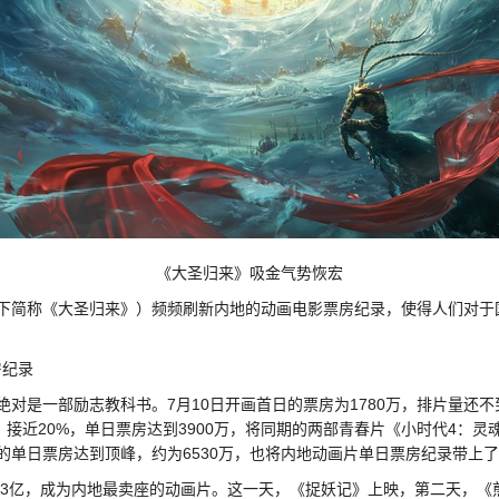
《大圣归来》吸金气势恢宏
下简称《大圣归来》）频频刷新内地的动画电影票房纪录，使得人们对于
房纪录
对是一部励志教科书。7月10日开画首日的票房为1780万，排片量还不
、接近20%，单日票房达到3900万，将同期的两部青春片《小时代4：
的单日票房达到顶峰，约为6530万，也将内地动画片单日票房纪录带上
房破3亿，成为内地最卖座的动画片。这一天，《捉妖记》上映，第二天，