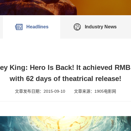
Headlines
Industry News
 King: Hero Is Back! It achieved RMB 
with 62 days of theatrical release!
文章发布日期：2015-09-10
文章来源：1905电影网