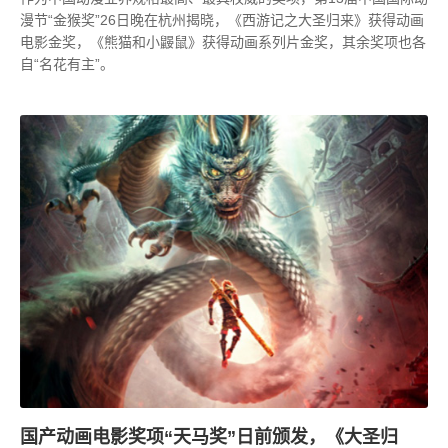
漫节“金猴奖”26日晚在杭州揭晓，《西游记之大圣归来》获得动画
电影金奖，《熊猫和小鼹鼠》获得动画系列片金奖，其余奖项也各
自“名花有主”。
国产动画电影奖项“天马奖”日前颁发，《大圣归