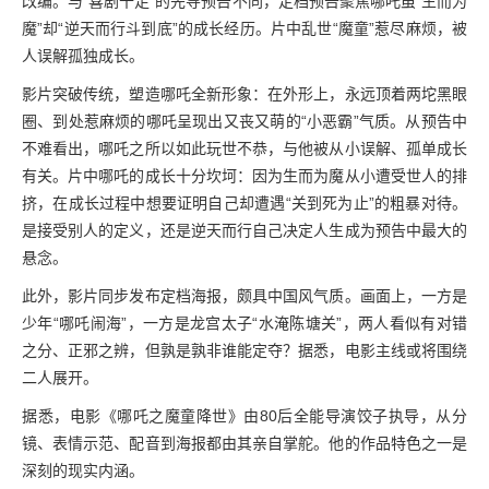
改编。与“喜剧十足”的先导预告不同，定档预告聚焦哪吒虽“生而为
魔”却“逆天而行斗到底”的成长经历。片中乱世“魔童”惹尽麻烦，被
人误解孤独成长。
影片突破传统，塑造哪吒全新形象：在外形上，永远顶着两坨黑眼
圈、到处惹麻烦的哪吒呈现出又丧又萌的“小恶霸”气质。从预告中
不难看出，哪吒之所以如此玩世不恭，与他被从小误解、孤单成长
有关。片中哪吒的成长十分坎坷：因为生而为魔从小遭受世人的排
挤，在成长过程中想要证明自己却遭遇“关到死为止”的粗暴对待。
是接受别人的定义，还是逆天而行自己决定人生成为预告中最大的
悬念。
此外，影片同步发布定档海报，颇具中国风气质。画面上，一方是
少年“哪吒闹海”，一方是龙宫太子“水淹陈塘关”，两人看似有对错
之分、正邪之辨，但孰是孰非谁能定夺？据悉，电影主线或将围绕
二人展开。
据悉，电影《哪吒之魔童降世》由80后全能导演饺子执导，从分
镜、表情示范、配音到海报都由其亲自掌舵。他的作品特色之一是
深刻的现实内涵。