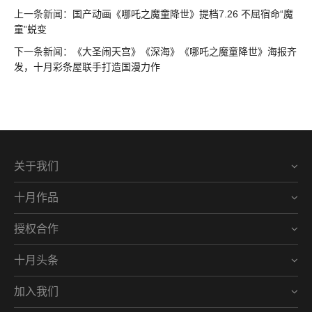
上一条新闻：
国产动画《哪吒之魔童降世》提档7.26 不屈宿命“魔
童”蜕变
下一条新闻：
《大圣闹天宫》《深海》《哪吒之魔童降世》海报齐
发，十月彩条屋联手打造国漫力作
关于我们
十月作品
授权合作
十月头条
加入我们