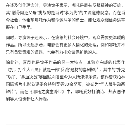
在谈及创作理念时，导演饺子表示，哪吒是最有反叛精神的英雄，
其“削骨肉还父母”挑战的是当时“孝为先”的主流道德观念。而在当
今社会，他希望哪吒作为和命运斗争的勇士，能让观众相信命运掌
握在自己手里。
同时，导演饺子还表示，在疲惫的社会环境中，观众需要更温暖的
作品。所以比起原著，电影会有更多人情化的处理，例如哪吒并不
只有备受责难的遭遇，也会有力排众议保护他的人。
除此外，喜剧也是饺子作品的另一大特点。其独立完成的代表作
《打，打个大西瓜》就是一部“反战”题材的喜剧短片，其中的“扑克
飞机”、“鼻血决战”等幽默片段至今为人所津津乐道。该作曾获柏林
国际短片电影节评委会特别奖等30余奖项，被誉为“华人最牛动画
短片”。而在《哪吒之魔童降世》中，哪吒爱好打油诗、热衷恶作
剧等人设也都让人捧腹。