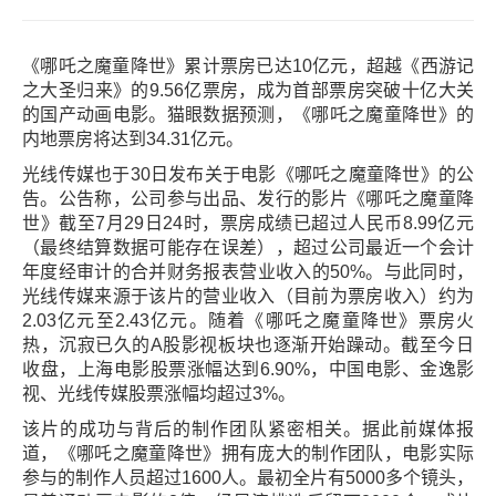
《哪吒之魔童降世》累计票房已达10亿元，超越《西游记
之大圣归来》的9.56亿票房，成为首部票房突破十亿大关
的国产动画电影。猫眼数据预测，《哪吒之魔童降世》的
内地票房将达到34.31亿元。
光线传媒也于30日发布关于电影《哪吒之魔童降世》的公
告。公告称，公司参与出品、发行的影片《哪吒之魔童降
世》截至7月29日24时，票房成绩已超过人民币8.99亿元
（最终结算数据可能存在误差），超过公司最近一个会计
年度经审计的合并财务报表营业收入的50%。与此同时，
光线传媒来源于该片的营业收入（目前为票房收入）约为
2.03亿元至2.43亿元。随着《哪吒之魔童降世》票房火
热，沉寂已久的A股影视板块也逐渐开始躁动。截至今日
收盘，上海电影股票涨幅达到6.90%，中国电影、金逸影
视、光线传媒股票涨幅均超过3%。
该片的成功与背后的制作团队紧密相关。据此前媒体报
道，《哪吒之魔童降世》拥有庞大的制作团队，电影实际
参与的制作人员超过1600人。最初全片有5000多个镜头，