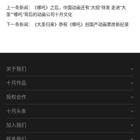
上一条新闻：
《哪吒》之后，中国动画还有“大招”待发 走进"大
圣""哪吒"背后的动画公司十月文化
下一条新闻：
《大圣归来》恭祝《哪吒》创国产动画票房新纪录
关于我们
十月作品
授权合作
十月头条
加入我们
联系我们