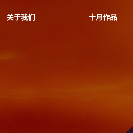
关于我们
十月作品