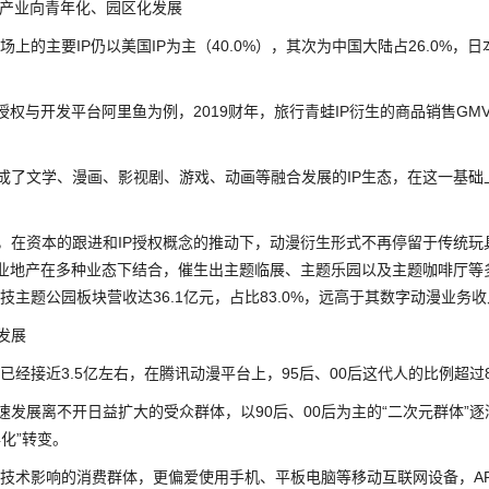
点，产业向青年化、园区化发展
上的主要IP仍以美国IP为主（40.0%），其次为中国大陆占26.0%，日
授权与开发平台阿里鱼为例，2019财年，旅行青蛙IP衍生的商品销售GM
成了文学、漫画、影视剧、游戏、动画等融合发展的IP生态，在这一基础
，在资本的跟进和IP授权概念的推动下，动漫衍生形式不再停留于传统玩
业地产在多种业态下结合，催生出主题临展、主题乐园以及主题咖啡厅等多
技主题公园板块营收达36.1亿元，占比83.0%，远高于其数字动漫业务
发展
已经接近3.5亿左右，在腾讯动漫平台上，95后、00后这代人的比例超过8
发展离不开日益扩大的受众群体，以90后、00后为主的“二次元群体”
化”转变。
网技术影响的消费群体，更偏爱使用手机、平板电脑等移动互联网设备，A