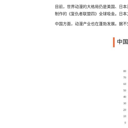
目前，世界动漫的大格局仍是美国、日本双
制作的《复仇者联盟四》全球吸金。日本方
中国方面，动漫产业也在蓬勃发展。据不完