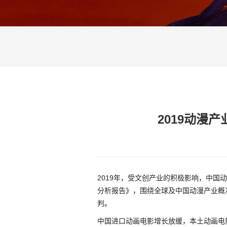
2019动漫
2019年，受文创产业的积极影响，中国动漫
分析报告》，围绕全球及中国动漫产业概
判。
中国进口动画电影增长放缓，本土动画电