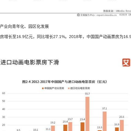
点，产业向青年化、园区化发展
增长至16.9亿元，同比增长27.1%。2018年，中国国产动画票房为16