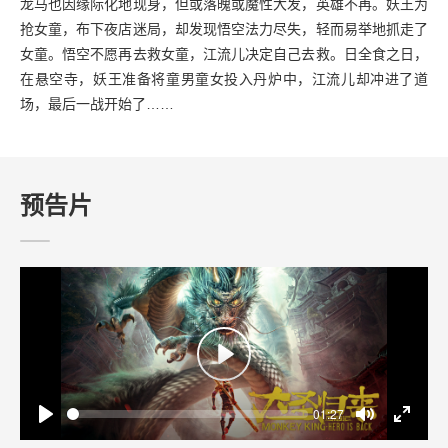
龙马也因缘际化地现身，但或落魄或魔性大发，英雄不再。妖王为
抢女童，布下夜店迷局，却发现悟空法力尽失，轻而易举地抓走了
女童。悟空不愿再去救女童，江流儿决定自己去救。日全食之日，
在悬空寺，妖王准备将童男童女投入丹炉中，江流儿却冲进了道
场，最后一战开始了……
预告片
Play
Seek
Current
01:27
time
Play
Toggle
Toggle
Mute
Fullscr