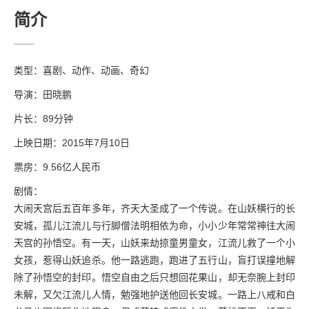
简介
类型：喜剧、动作、动画、奇幻
导演：田晓鹏
片长：89分钟
上映日期：2015年7月10日
票房：9.56亿人民币
剧情：
大闹天宫后五百年多年，齐天大圣成了一个传说。在山妖横行的长
安城，孤儿江流儿与行脚僧法明相依为命，小小少年常常神往大闹
天宫的孙悟空。有一天，山妖来劫掠童男童女，江流儿救了一个小
女孩，惹得山妖追杀。他一路逃跑，跑进了五行山，盲打误撞地解
除了孙悟空的封印。悟空自由之后只想回花果山，却无奈腕上封印
未解，又欠江流儿人情，勉强地护送他回长安城。一路上八戒和白