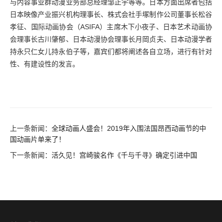
与内容事业群动漫业务部总经理邹正宇等等。日本方面出席者包括
日本映像产业振兴机构理事长、株式会社手塚制作公司董事长松谷
孝征、国际动画协会（ASIFA）主席木下小夜子、日本艺术动画协
会理事长古川肇郁、日本动漫协会理事长月岡贞夫、日本动漫学者
持永只仁女儿持永伯子等，嘉宾们都将阐述各自立场，进行有针对
性、有建设性的发言。
上一条新闻：
全球动画人盛会！2019年入围法国昂西动画节的中
国动画片单来了！
下一条新闻：
活久见！宫崎骏名作《千与千寻》确定引进中国