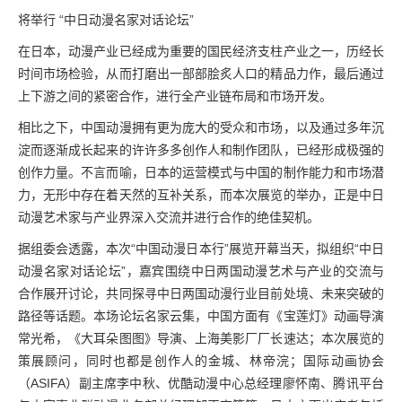
将举行 “中日动漫名家对话论坛”
在日本，动漫产业已经成为重要的国民经济支柱产业之一，历经长
时间市场检验，从而打磨出一部部脍炙人口的精品力作，最后通过
上下游之间的紧密合作，进行全产业链布局和市场开发。
相比之下，中国动漫拥有更为庞大的受众和市场，以及通过多年沉
淀而逐渐成长起来的许许多多创作人和制作团队，已经形成极强的
创作力量。不言而喻，日本的运营模式与中国的制作能力和市场潜
力，无形中存在着天然的互补关系，而本次展览的举办，正是中日
动漫艺术家与产业界深入交流并进行合作的绝佳契机。
据组委会透露，本次“中国动漫日本行”展览开幕当天，拟组织“中日
动漫名家对话论坛”，嘉宾围绕中日两国动漫艺术与产业的交流与
合作展开讨论，共同探寻中日两国动漫行业目前处境、未来突破的
路径等话题。本场论坛名家云集，中国方面有《宝莲灯》动画导演
常光希，《大耳朵图图》导演、上海美影厂厂长速达；本次展览的
策展顾问，同时也都是创作人的金城、林帝浣；国际动画协会
（ASIFA）副主席李中秋、优酷动漫中心总经理廖怀南、腾讯平台