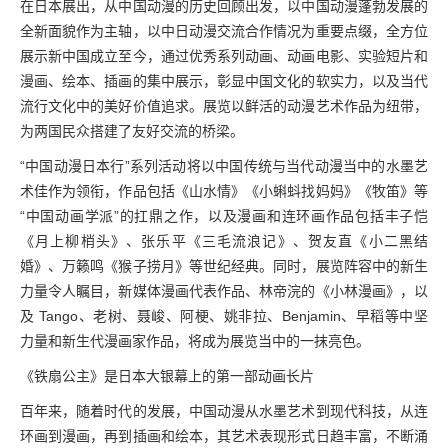
在日本展出，从中国动漫的历史回顾出发，以中国动漫蓬勃发展的
全新面貌作为主轴，以中日动漫交流合作情况为重要点缀，全方位
展示新中国成立至今，通过优秀系列动画、动画电影、实验短片和
漫画、绘本、插画的集中展示，彰显中国文化的软实力，以及当代
流行文化中的美好价值追求。展览以鲜活的动漫艺术作品为纽带，
为两国民众搭建了友好交流的桥梁。
“中国动漫日本行”系列活动将以中国传统与当代动漫当中的水墨艺
术佳作为领衔，作品包括《山水情》《小蝌蚪找妈妈》《牧笛》等
“中国动画学派”的扛鼎之作，以及漫画和连环画作品包括丰子恺
《月上柳梢头》、张乐平《三毛流浪记》、贺友直《小二黑结
婚》、万籁鸣《猴子捞月》等世纪经典。同时，展览阵容中的新生
力量令人瞩目，新媒体漫画代表作品、林帝浣的《小林漫画》，以
及 Tango、老树、聂峻、阿梗、姚非拉、Benjamin、早稻等中坚
力量和新生代漫画家作品，将成为展览当中的一抹亮色。
《铁扇公主》是日本大银幕上的第一部动画长片
百年来，随着时代的发展，中国动漫从水墨艺术到现代科技，从连
环画到漫画，再到插画和绘本，其艺术表现形式日趋丰富，不断涌