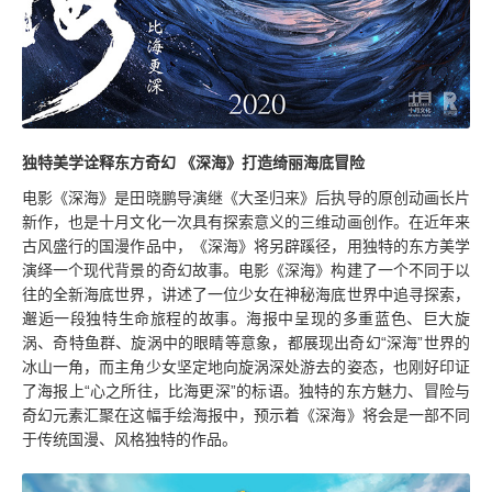
独特美学诠释东方奇幻 《深海》打造绮丽海底冒险
电影《深海》是田晓鹏导演继《大圣归来》后执导的原创动画长片
新作，也是十月文化一次具有探索意义的三维动画创作。在近年来
古风盛行的国漫作品中，《深海》将另辟蹊径，用独特的东方美学
演绎一个现代背景的奇幻故事。电影《深海》构建了一个不同于以
往的全新海底世界，讲述了一位少女在神秘海底世界中追寻探索，
邂逅一段独特生命旅程的故事。海报中呈现的多重蓝色、巨大旋
涡、奇特鱼群、旋涡中的眼睛等意象，都展现出奇幻“深海”世界的
冰山一角，而主角少女坚定地向旋涡深处游去的姿态，也刚好印证
了海报上“心之所往，比海更深”的标语。独特的东方魅力、冒险与
奇幻元素汇聚在这幅手绘海报中，预示着《深海》将会是一部不同
于传统国漫、风格独特的作品。