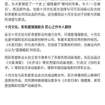
意，为大家塑造了一个史上“最贱最坏”哪吒的形象，令人“一见难
忘”。而这部作品，也是十月文化首次选择与可可豆动画以及光线
彩条屋影业共同出品的作品。这也展现出十月文化对于创新与突破
的渴望与尝试。
十月文化、彩条屋强强联合 匠心之作令人期待
此次十月文化与彩条屋影业的通力合作，可谓是强强联合。十月文
化是中国知名的动画原创制作公司，有着丰富而优秀的制作经历。
《大圣归来》作为其代表作，在收获了高票房的同时，也被业内外
公认为“国漫崛起”的标志。
而彩条屋影业从创立至今曾参与了多部优质动画电影，先后出品过
《大鱼海棠》《大护法》等优秀国内动画电影，引进过《你的名
字。》等知名日本动画影片，堪称中国动画电影的领军企业。
十月文化与彩条屋影业此次达成战略合作，双方将秉持匠心精神打
造原创作品，共同期待能碰撞出更多与《大圣归来》相媲美、甚至
更加精彩的国产动画佳作。