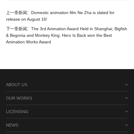
上一条新闻：
Domestic animation film Ne Zha is slated for
release on August 16!
下一条新闻：
The 3rd Animation Award Held in Shanghai, Bigfish
& Begonia and Monkey King: Hero Is Back won the Best
Animation Works Award
ABOUT US
OUR WORKS
LICENSING
NEWS