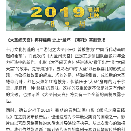
《大圣闹天宫》再释经典 史上“最坏”《哪吒》喜剧登场
十月文化打造的《西游记之大圣归来》曾被誉为“中国当代动画崛
起的希望”，而此次的《大圣闹天宫》正是其原创团队酝酿四年全
力打造中的新作。电影《大圣闹天宫》将讲述从“猴王出世”到“大闹
天宫”的故事。先导海报中，五彩石中的“大圣”以石猴婴儿的形式呈
现，也象征着故事的起点。巧妙的是，将海报倒置，成长后的大圣
蜷缩而卧，红色火焰如红袍披身，但镇压于“大圣”身周的万千佛
掌，却颇具一种“终结”的意味。这样的双重设定不仅是对原有传统
的突破，也预示着《大圣闹天宫》将会有一个全新的面貌展露于
世。
同时，确认定档于2019年暑期的喜剧动画电影《哪吒之魔童降
世》在之前发布预告后，也迅速成为今年最受期待的国漫之一。影
片由以喜剧风格著称的80后鬼才导演饺子执导。从此次发布的海报
中，我们依然能清晰了解到影片强烈的喜剧元素以及颠覆传统的创