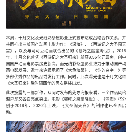
本周，十月文化及光线彩条屋影业正式宣布达成战略合作关系，并
共同推出三部国产动画电影力作：《深海》、《西游记之大圣闹天
宫》，以及与可可豆动画联合出品的《哪吒之魔童降世》。2015
年，十月文化曾凭《西游记之大圣归来》斩获9.56亿元票房，创中
国国产动画电影票房史新高。而光线彩条屋影业致力于推动国产动
画电影发展，近年来连续承担了《大鱼海棠》、《你的名字。》等
多部优秀作品的出品或发行工作。同时，此次曝光也是十月文化继
《大圣归来》后时隔四年的再次整装出发。
此次披露的三部新作，从同时发布的先导海报来看，三个作品风格
迥异却又各自亮点突出。电影《哪吒之魔童降世》、《深海》将分
别于2019年、2020年上映，《大圣闹天宫》的制作也已全面启
动。