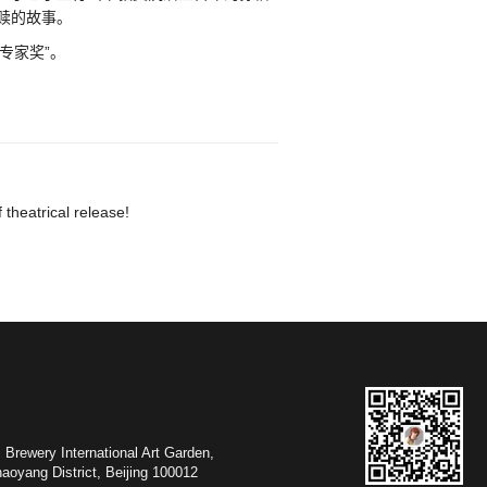
赎的故事。
专家奖”。
theatrical release!
 Brewery International Art Garden,
District, Beijing 100012